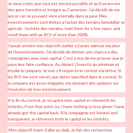
Je veux croire que tout est encore possible et qu’il ya encore
des gens honnête et intégre au Cameroun. J’ai décidé de me
lancer car ne pouvant vivre eternally dans la peur. Mes
investissements sont limites a l’achat des terrains immobilier et
agricole. J’achète des terrains, hold them for a few years, and
resell them with an ROI of more than 200%.
J’aurais atteint mes objectifs earlier si j’avais vaincue ma peur
de l’investissement. J’ai décidé de donner une chance à des
compagnies avec mon capital. C’est a eux de me prouver que je
peux leur faire confiance. Au départ, j’investis au minimum et
étudie la company. Je vois s’il respecte le contrat a la lettre. Si
les ROI me sont versés aux dates specified dans le contrat. Si
la company est assez engagée, me donnant des updates sur
l’évolution de mon investissement.
A la fin du contrat, je récupère mon capital et réinvestit les
intérêts. From that point on, I have nothing to lose given I have
already got the capital back. Si la compagnie est honest and
transparent, je réinvestis both le capital et les intérêts.
Mon objectif étant d’aller au delà, Je fais des recherches