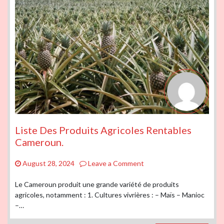
Liste Des Produits Agricoles Rentables
Cameroun.
on
August 28, 2024
Leave a Comment
Liste
Des
Le Cameroun produit une grande variété de produits
Produits
agricoles, notamment : 1. Cultures vivrières : – Maïs – Manioc
Agricoles
–…
Rentables