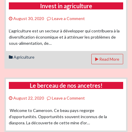
Invest in agriculture
on
August 30, 2020
Leave a Comment
Invest
in
L’agriculture est un secteur à développer qui contribuera à la
agriculture
diversification économique et à atténuer les problèmes de
sous-alimentation, de…
Agriculture
Read More
Le berceau de nos ancetres!
on
August 22, 2020
Leave a Comment
Le
berceau
Welcome to Cameroon. Ce beau pays regorge
de
d’opportunités. Opportunités souvent inconnus de la
nos
diaspora. La découverte de cette mine d’or…
ancetres!