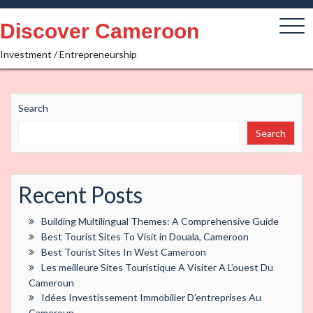
Skip
to
Discover Cameroon
content
Investment / Entrepreneurship
Search
Search
Recent Posts
Building Multilingual Themes: A Comprehensive Guide
Best Tourist Sites To Visit in Douala, Cameroon
Best Tourist Sites In West Cameroon
Les meilleure Sites Touristique A Visiter A L’ouest Du
Cameroun
Idées Investissement Immobilier D’entreprises Au
Cameroun.