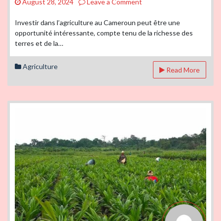
on
August 28, 2024
Leave a Comment
Comment
Investir
Investir dans l’agriculture au Cameroun peut être une
dans
opportunité intéressante, compte tenu de la richesse des
l’agriculture
terres et de la…
au
Cameroun
Agriculture
Read More