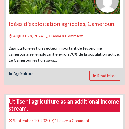
Idées d’exploitation agricoles, Cameroun.
on
August 28, 2024
Leave a Comment
Idées
d’exploitation
L’agriculture est un secteur important de l’économie
agricoles,
camerounaise, employant environ 70% de la population active.
Cameroun.
Le Cameroun est un pays…
Agriculture
Read More
Utiliser l’agriculture as an additional income
stream.
on
September 10, 2020
Leave a Comment
Utiliser