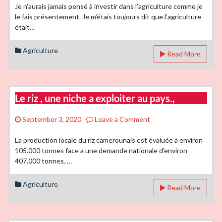
l’agriculture
Je n’aurais jamais pensé à investir dans l’agriculture comme je
as
le fais présentement. Je m’étais toujours dit que l’agriculture
an
était…
additional
income
Agriculture
Read More
stream.
Le riz , une niche a exploiter au pays.,
on
September 3, 2020
Leave a Comment
Le
riz
La production locale du riz camerounais est évaluée à environ
,
105.000 tonnes face a une demande nationale d’environ
une
407.000 tonnes. …
niche
a
Agriculture
Read More
exploiter
au
pays.,