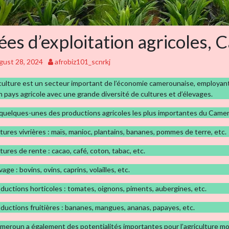
ées d’exploitation agricoles,
gust 28, 2024
afrobiz101_scnrkj
iculture est un secteur important de l’économie camerounaise, employan
n pays agricole avec une grande diversité de cultures et d’élevages.
 quelques-unes des productions agricoles les plus importantes du Camer
ltures vivrières : maïs, manioc, plantains, bananes, pommes de terre, etc.
ltures de rente : cacao, café, coton, tabac, etc.
vage : bovins, ovins, caprins, volailles, etc.
oductions horticoles : tomates, oignons, piments, aubergines, etc.
oductions fruitières : bananes, mangues, ananas, papayes, etc.
meroun a également des potentialités importantes pour l’agriculture m