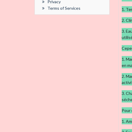
Privacy
Terms of Services
1. Te
2. Cl
3. Ea
utilis
Cepen
1. Ma
en ma
2. Ma
activi
3. Ch
séche
Pour 
1. Am