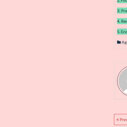
2. Fo
3. Pr
4. Re
5. En
Ag
Pos
Prev