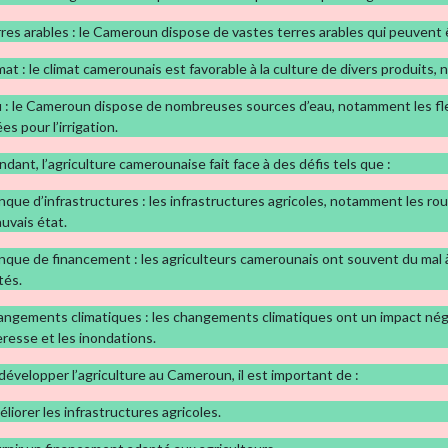
rres arables : le Cameroun dispose de vastes terres arables qui peuvent êt
imat : le climat camerounais est favorable à la culture de divers produits,
u : le Cameroun dispose de nombreuses sources d’eau, notamment les fleuv
ées pour l’irrigation.
dant, l’agriculture camerounaise fait face à des défis tels que :
nque d’infrastructures : les infrastructures agricoles, notamment les r
uvais état.
nque de financement : les agriculteurs camerounais ont souvent du mal
tés.
angements climatiques : les changements climatiques ont un impact néga
resse et les inondations.
développer l’agriculture au Cameroun, il est important de :
éliorer les infrastructures agricoles.