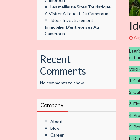
Cameroon
Les meilleure Sites Touristique
A Visiter A L’ouest Du Cameroun
Idées Investissement
Id
Immobilier D’entreprises Au
Cameroun.
Au
L’agr
Recent
est u
Comments
Voici
1. Cu
No comments to show.
2. Cu
3. Éle
Company
4. Pr
About
5. Pr
Blog
Career
Le Ca