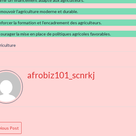
urnir un financement adapté aux agriculteurs.
omouvoir l’agriculture moderne et durable.
nforcer la formation et l’encadrement des agriculteurs.
courager la mise en place de politiques agricoles favorables.
riculture
afrobiz101_scnrkj
t
ious Post